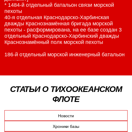
* 1484-й отдельный батальон связи морской
пехоты
40-я отдельная Краснодарско-Харбинская
дважды Краснознамённая бригада морской
пехоты - расформирована, на ее базе создан 3
отдельный Краснодарско-Харбинский дважды
Краснознамённый полк морской пехоты
186-й отдельный морской инженерный батальон
СТАТЬИ О ТИХООКЕАНСКОМ
ФЛОТЕ
Новости
Хроники базы